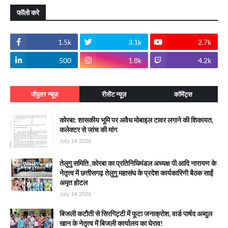
फॉलो करे
1.5k
3.1k
2.7k
500
1.8k
4.2k
पॉपुलर न्यूज़
रीसेंट न्यूज़
कॉमेंट्स
कोरबा: शासकीय भूमि पर अवैध मोबाइल टावर लगाने की शिकायत,
कलेक्टर से जांच की मांग
July 14, 2026
तेलुगु समिति ,कोरबा का प्रतिनिधिमंडल अध्यक्ष पी.आदि नारायण के
नेतृत्व में छत्तीसगढ़ तेलुगु महासंघ के प्रदेश कार्यकारिणी बैठक साईं
अमृत होटल
July 14, 2026
बिजली कटौती से सिरगिट्टी में फूटा जनाक्रोश, वार्ड पार्षद अब्दुल
खान के नेतृत्व में बिजली कार्यालय का घेराव!