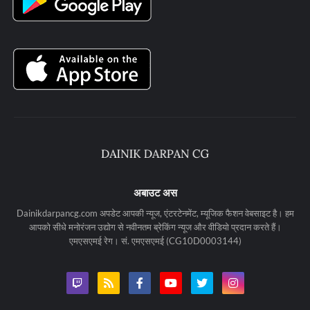
अबाउट अस
Dainikdarpancg.com अपडेट आपकी न्यूज, एंटरटेनमेंट, म्यूजिक फैशन वेबसाइट है। हम
आपको सीधे मनोरंजन उद्योग से नवीनतम ब्रेकिंग न्यूज और वीडियो प्रदान करते हैं।
एमएसएमई रेग। सं. एमएसएमई (CG10D0003144)