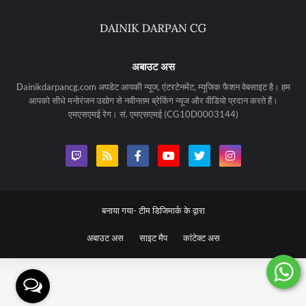
अबाउट अस
Dainikdarpancg.com अपडेट आपकी न्यूज, एंटरटेनमेंट, म्यूजिक फैशन वेबसाइट है। हम
आपको सीधे मनोरंजन उद्योग से नवीनतम ब्रेकिंग न्यूज और वीडियो प्रदान करते हैं।
एमएसएमई रेग। सं. एमएसएमई (CG10D0003144)
बनाया गया-
टीम डिजिमार्क के द्वारा
अबाउट अस
साइट मैप
कांटेक्ट अस