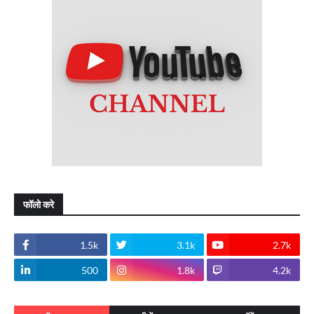
फॉलो करे
1.5k
3.1k
2.7k
500
1.8k
4.2k