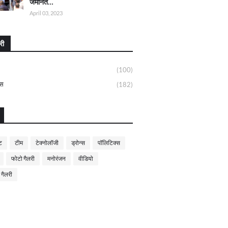
जमानत…
April 03, 2023
री
(100)
्स
(182)
ट
टीम
टेक्नोलॉजी
ड्रोन्स
पॉलिटिक्स
फोटो गैलरी
मनोरंजन
वीडियो
 गैलरी