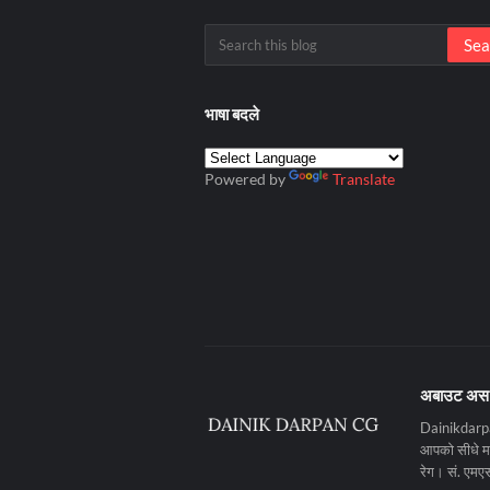
भाषा बदले
Powered by
Translate
अबाउट अस
Dainikdarpan
आपको सीधे मनो
रेग। सं. ए