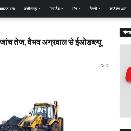
बाउट अस
छत्तीसगढ़
मेगा टैब
मोर
गैलरी
कांटेक्ट अस
चैनल
जांच तेज, वैभव अग्रवाल से ईओडब्ल्यू
0