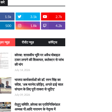
 करे
1.5k
3.1k
2.7k
500
1.8k
4.2k
ुलर न्यूज़
रीसेंट न्यूज़
कॉमेंट्स
कोरबा: शासकीय भूमि पर अवैध मोबाइल
टावर लगाने की शिकायत, कलेक्टर से जांच
की मांग
July 14, 2026
भाजपा कार्यकर्ताओं को डॉ. रमन सिंह का
संदेश, 'अब मतभेद छोड़िए, अगले ढाई साल
संगठन के लिए पूरी ताकत से जुटिए'
July 09, 2026
तेलुगु समिति ,कोरबा का प्रतिनिधिमंडल
अध्यक्ष पी.आदि नारायण के नेतृत्व में