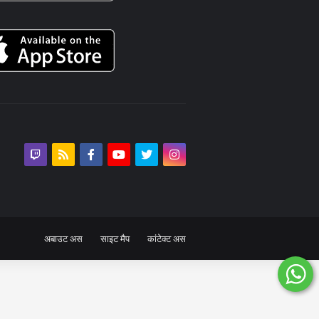
अबाउट अस
साइट मैप
कांटेक्ट अस