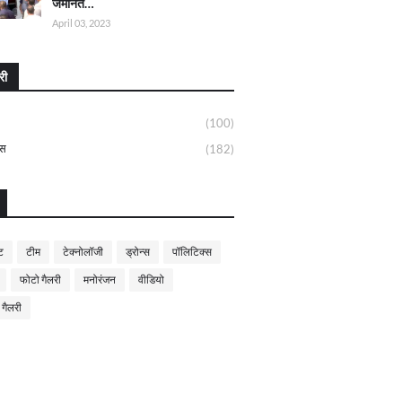
जमानत…
April 03, 2023
री
(100)
्स
(182)
ट
टीम
टेक्नोलॉजी
ड्रोन्स
पॉलिटिक्स
फोटो गैलरी
मनोरंजन
वीडियो
 गैलरी