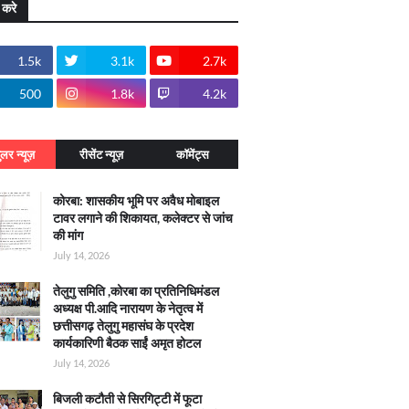
 करे
1.5k
3.1k
2.7k
500
1.8k
4.2k
ुलर न्यूज़
रीसेंट न्यूज़
कॉमेंट्स
कोरबा: शासकीय भूमि पर अवैध मोबाइल
टावर लगाने की शिकायत, कलेक्टर से जांच
की मांग
July 14, 2026
तेलुगु समिति ,कोरबा का प्रतिनिधिमंडल
अध्यक्ष पी.आदि नारायण के नेतृत्व में
छत्तीसगढ़ तेलुगु महासंघ के प्रदेश
कार्यकारिणी बैठक साईं अमृत होटल
July 14, 2026
बिजली कटौती से सिरगिट्टी में फूटा