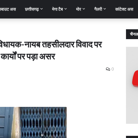
बाउट अस
छत्तीसगढ़
मेगा टैब
मोर
गैलरी
कांटेक्ट अस
चैनल
िधायक-नायब तहसीलदार विवाद पर
 कार्यों पर पड़ा असर
0