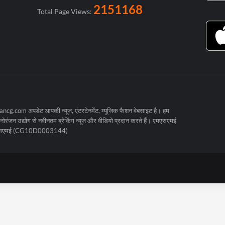
2151168
Total Page Views:
cg.com अपडेट आपकी न्यूज, एंटरटेनमेंट, म्यूजिक फैशन वेबसाइट है। हम
रंजन उद्योग से नवीनतम ब्रेकिंग न्यूज और वीडियो प्रदान करते हैं। एमएसएमई
मएसएमई (CG10D0003144)