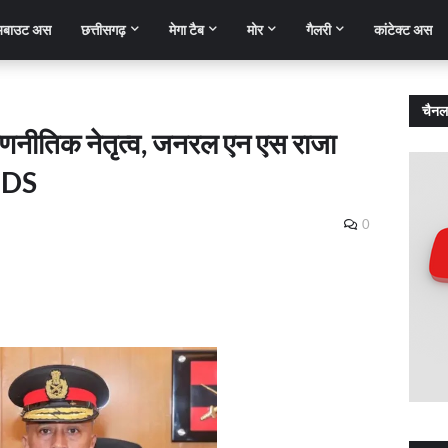
बाउट अस
छत्तीसगढ़
मेगा टैब
मोर
गैलरी
कांटेक्ट अस
चैनल
रणनीतिक नेतृत्व, जनरल एन एस राजा
 CDS
0