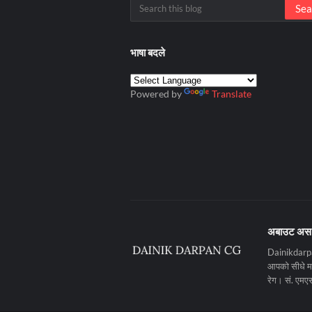
भाषा बदले
Powered by
Translate
अबाउट अस
Dainikdarpan
आपको सीधे मनो
रेग। सं. ए