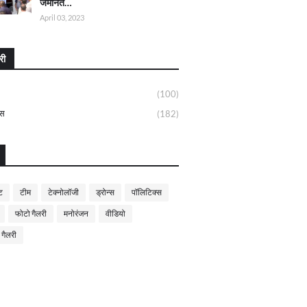
जमानत…
April 03, 2023
री
(100)
्स
(182)
ट
टीम
टेक्नोलॉजी
ड्रोन्स
पॉलिटिक्स
फोटो गैलरी
मनोरंजन
वीडियो
 गैलरी