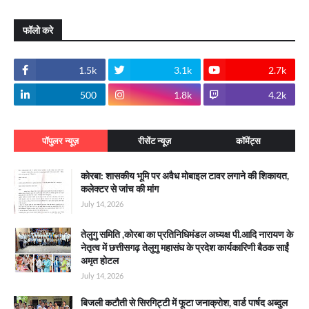
फॉलो करे
1.5k
3.1k
2.7k
500
1.8k
4.2k
पॉपुलर न्यूज़
रीसेंट न्यूज़
कॉमेंट्स
कोरबा: शासकीय भूमि पर अवैध मोबाइल टावर लगाने की शिकायत,
कलेक्टर से जांच की मांग
July 14, 2026
तेलुगु समिति ,कोरबा का प्रतिनिधिमंडल अध्यक्ष पी.आदि नारायण के
नेतृत्व में छत्तीसगढ़ तेलुगु महासंघ के प्रदेश कार्यकारिणी बैठक साईं
अमृत होटल
July 14, 2026
बिजली कटौती से सिरगिट्टी में फूटा जनाक्रोश, वार्ड पार्षद अब्दुल