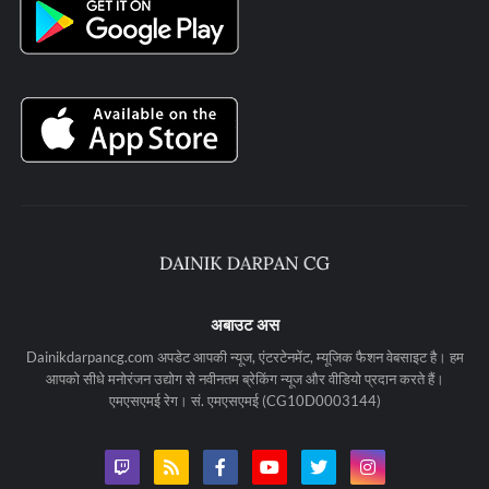
अबाउट अस
Dainikdarpancg.com अपडेट आपकी न्यूज, एंटरटेनमेंट, म्यूजिक फैशन वेबसाइट है। हम
आपको सीधे मनोरंजन उद्योग से नवीनतम ब्रेकिंग न्यूज और वीडियो प्रदान करते हैं।
एमएसएमई रेग। सं. एमएसएमई (CG10D0003144)