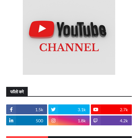
फॉलो करे
1.5k
3.1k
2.7k
500
1.8k
4.2k