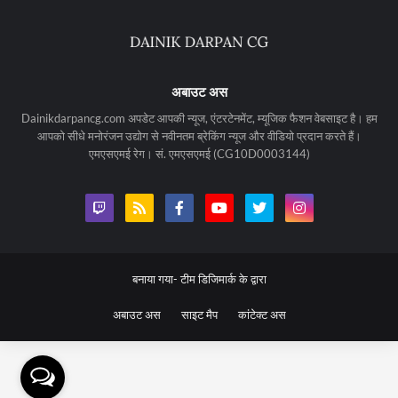
अबाउट अस
Dainikdarpancg.com अपडेट आपकी न्यूज, एंटरटेनमेंट, म्यूजिक फैशन वेबसाइट है। हम
आपको सीधे मनोरंजन उद्योग से नवीनतम ब्रेकिंग न्यूज और वीडियो प्रदान करते हैं।
एमएसएमई रेग। सं. एमएसएमई (CG10D0003144)
बनाया गया-
टीम डिजिमार्क के द्वारा
अबाउट अस
साइट मैप
कांटेक्ट अस