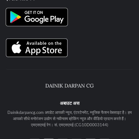
अबाउट अस
Dainikdarpancg.com अपडेट आपकी न्यूज, एंटरटेनमेंट, म्यूजिक फैशन वेबसाइट है। हम
आपको सीधे मनोरंजन उद्योग से नवीनतम ब्रेकिंग न्यूज और वीडियो प्रदान करते हैं।
एमएसएमई रेग। सं. एमएसएमई (CG10D0003144)