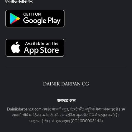
ऐप डाऊनलोड करे
अबाउट अस
Dainikdarpancg.com अपडेट आपकी न्यूज, एंटरटेनमेंट, म्यूजिक फैशन वेबसाइट है। हम
आपको सीधे मनोरंजन उद्योग से नवीनतम ब्रेकिंग न्यूज और वीडियो प्रदान करते हैं।
एमएसएमई रेग। सं. एमएसएमई (CG10D0003144)