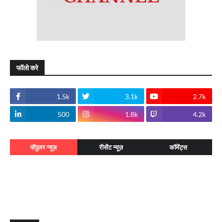
फॉलो करे
1.5k
3.1k
2.7k
500
1.8k
4.2k
पॉपुलर न्यूज़
रीसेंट न्यूज़
कॉमेंट्स