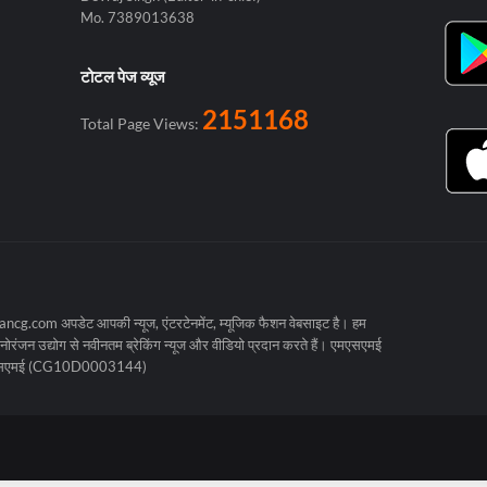
Mo. 7389013638
टोटल पेज व्यूज
2151168
Total Page Views:
cg.com अपडेट आपकी न्यूज, एंटरटेनमेंट, म्यूजिक फैशन वेबसाइट है। हम
रंजन उद्योग से नवीनतम ब्रेकिंग न्यूज और वीडियो प्रदान करते हैं। एमएसएमई
मएसएमई (CG10D0003144)