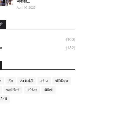
जमानत…
April 03, 2023
री
(100)
्स
(182)
ट
टीम
टेक्नोलॉजी
ड्रोन्स
पॉलिटिक्स
फोटो गैलरी
मनोरंजन
वीडियो
 गैलरी