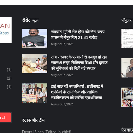
रीसेंट न्यूज़
पॉपुलर न
नांदघाट-मुंगेली रोड होगा फोरलेन, राज्य
शासन ने मंजूर किए 21.81 करोड़
August 07, 2026
साय सरकार के प्रयासों से मजबूत हो रहा
स्वास्थ्य तंत्र, चिकित्सा शिक्षा और इलाज
की सुविधाओं को मिली नई रफ्तार
(1)
August 07, 2026
(2)
ढाई साल की उपलब्धियां : छत्तीसगढ़ में
(1)
श्रमिकों के सामाजिक और आर्थिक
सशक्तिकरण को सर्वाेच्च प्राथमिकता
August 07, 2026
स्टाफ और टीम
ऐप डा
Devraj Singh (Editor-in-chief)