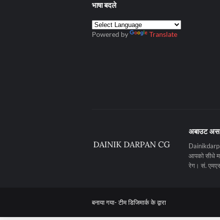
भाषा बदले
Powered by
Translate
अबाउट अस
Dainikdarpan
आपको सीधे मनो
रेग। सं. ए
बनाया गया-
टीम डिजिमार्क के द्वारा