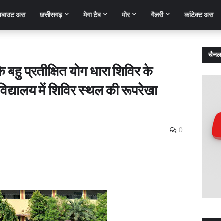
बाउट अस
छत्तीसगढ़
मेगा टैब
मोर
गैलरी
कांटेक्ट अस
चैनल
 बहु प्रतीक्षित योग धारा शिविर के
द्यालय में शिविर स्थल की रूपरेखा
0