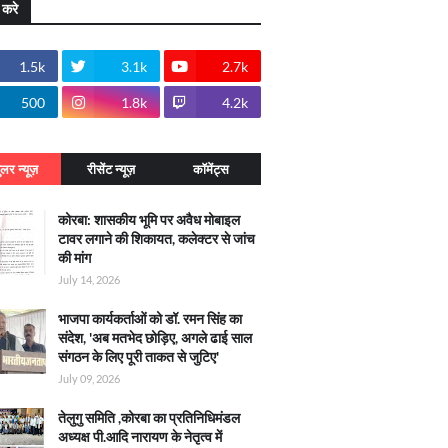
 करे
1.5k
3.1k
2.7k
500
1.8k
4.2k
ुलर न्यूज़
रीसेंट न्यूज़
कॉमेंट्स
कोरबा: शासकीय भूमि पर अवैध मोबाइल
टावर लगाने की शिकायत, कलेक्टर से जांच
की मांग
July 14, 2026
भाजपा कार्यकर्ताओं को डॉ. रमन सिंह का
संदेश, 'अब मतभेद छोड़िए, अगले ढाई साल
संगठन के लिए पूरी ताकत से जुटिए'
July 09, 2026
तेलुगु समिति ,कोरबा का प्रतिनिधिमंडल
अध्यक्ष पी.आदि नारायण के नेतृत्व में