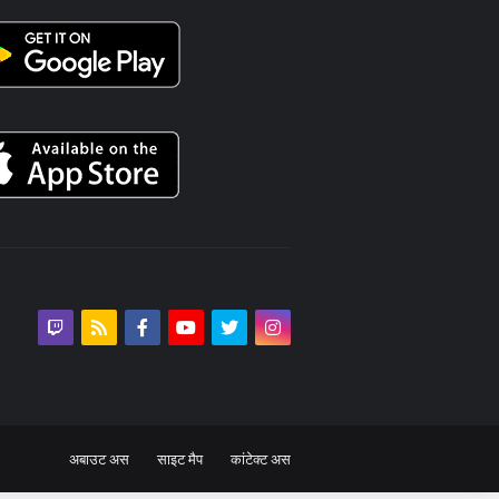
अबाउट अस
साइट मैप
कांटेक्ट अस