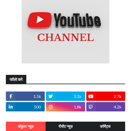
फॉलो करे
1.5k
3.1k
2.7k
500
1.8k
4.2k
पॉपुलर न्यूज़
रीसेंट न्यूज़
कॉमेंट्स