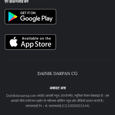
ऐप डाऊनलोड करे
अबाउट अस
Dainikdarpancg.com अपडेट आपकी न्यूज, एंटरटेनमेंट, म्यूजिक फैशन वेबसाइट है। हम
आपको सीधे मनोरंजन उद्योग से नवीनतम ब्रेकिंग न्यूज और वीडियो प्रदान करते हैं।
एमएसएमई रेग। सं. एमएसएमई (CG10D0003144)