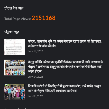
टोटल पेज व्यूज
2151168
Total Page Views:
पॉपुलर न्यूज़
कोरबा: शासकीय भूमि पर अवैध मोबाइल टावर लगाने की शिकायत,
कलेक्टर से जांच की मांग
July 14, 2026
तेलुगु समिति ,कोरबा का प्रतिनिधिमंडल अध्यक्ष पी.आदि नारायण के
नेतृत्व में छत्तीसगढ़ तेलुगु महासंघ के प्रदेश कार्यकारिणी बैठक साईं
अमृत होटल
July 14, 2026
बिजली कटौती से सिरगिट्टी में फूटा जनाक्रोश, वार्ड पार्षद अब्दुल
खान के नेतृत्व में बिजली कार्यालय का घेराव!
July 30, 2026