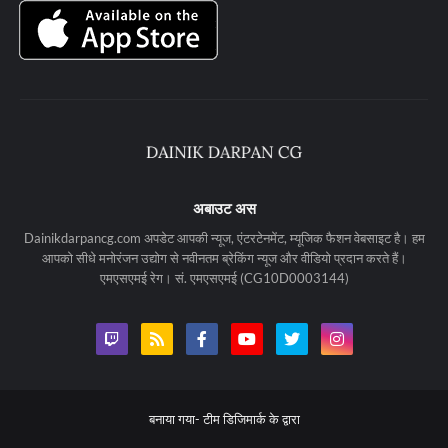
अबाउट अस
Dainikdarpancg.com अपडेट आपकी न्यूज, एंटरटेनमेंट, म्यूजिक फैशन वेबसाइट है। हम
आपको सीधे मनोरंजन उद्योग से नवीनतम ब्रेकिंग न्यूज और वीडियो प्रदान करते हैं।
एमएसएमई रेग। सं. एमएसएमई (CG10D0003144)
बनाया गया-
टीम डिजिमार्क के द्वारा