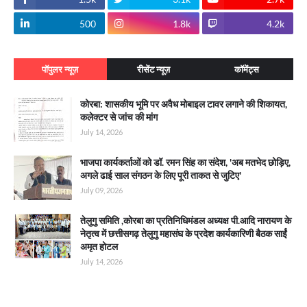
500
1.8k
4.2k
पॉपुलर न्यूज़
रीसेंट न्यूज़
कॉमेंट्स
कोरबा: शासकीय भूमि पर अवैध मोबाइल टावर लगाने की शिकायत,
कलेक्टर से जांच की मांग
July 14, 2026
भाजपा कार्यकर्ताओं को डॉ. रमन सिंह का संदेश, 'अब मतभेद छोड़िए,
अगले ढाई साल संगठन के लिए पूरी ताकत से जुटिए'
July 09, 2026
तेलुगु समिति ,कोरबा का प्रतिनिधिमंडल अध्यक्ष पी.आदि नारायण के
नेतृत्व में छत्तीसगढ़ तेलुगु महासंघ के प्रदेश कार्यकारिणी बैठक साईं
अमृत होटल
July 14, 2026