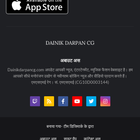
अबाउट अस
Dainikdarpancg.com अपडेट आपकी न्यूज, एंटरटेनमेंट, म्यूजिक फैशन वेबसाइट है। हम
आपको सीधे मनोरंजन उद्योग से नवीनतम ब्रेकिंग न्यूज और वीडियो प्रदान करते हैं।
एमएसएमई रेग। सं. एमएसएमई (CG10D0003144)
बनाया गया-
टीम डिजिमार्क के द्वारा
अबाउट अस
साइट मैप
कांटेक्ट अस