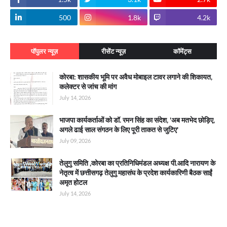
500
1.8k
4.2k
पॉपुलर न्यूज़
रीसेंट न्यूज़
कॉमेंट्स
कोरबा: शासकीय भूमि पर अवैध मोबाइल टावर लगाने की शिकायत,
कलेक्टर से जांच की मांग
July 14, 2026
भाजपा कार्यकर्ताओं को डॉ. रमन सिंह का संदेश, 'अब मतभेद छोड़िए,
अगले ढाई साल संगठन के लिए पूरी ताकत से जुटिए'
July 09, 2026
तेलुगु समिति ,कोरबा का प्रतिनिधिमंडल अध्यक्ष पी.आदि नारायण के
नेतृत्व में छत्तीसगढ़ तेलुगु महासंघ के प्रदेश कार्यकारिणी बैठक साईं
अमृत होटल
July 14, 2026