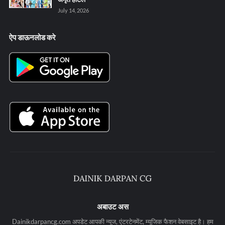
July 14, 2026
ऐप डाऊनलोड करे
अबाउट अस
Dainikdarpancg.com अपडेट आपकी न्यूज, एंटरटेनमेंट, म्यूजिक फैशन वेबसाइट है। हम