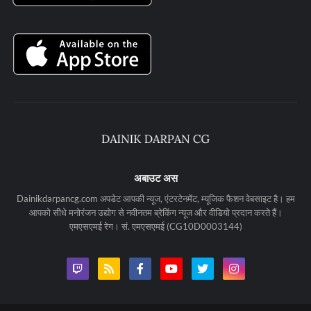
अबाउट अस
Dainikdarpancg.com अपडेट आपकी न्यूज, एंटरटेनमेंट, म्यूजिक फैशन वेबसाइट है। हम
आपको सीधे मनोरंजन उद्योग से नवीनतम ब्रेकिंग न्यूज और वीडियो प्रदान करते हैं।
एमएसएमई रेग। सं. एमएसएमई (CG10D0003144)