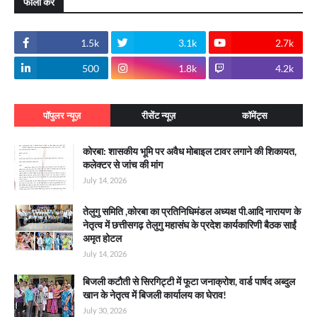
फॉलो करे
1.5k
3.1k
2.7k
500
1.8k
4.2k
पॉपुलर न्यूज़
रीसेंट न्यूज़
कॉमेंट्स
कोरबा: शासकीय भूमि पर अवैध मोबाइल टावर लगाने की शिकायत,
कलेक्टर से जांच की मांग
July 14, 2026
तेलुगु समिति ,कोरबा का प्रतिनिधिमंडल अध्यक्ष पी.आदि नारायण के
नेतृत्व में छत्तीसगढ़ तेलुगु महासंघ के प्रदेश कार्यकारिणी बैठक साईं
अमृत होटल
July 14, 2026
बिजली कटौती से सिरगिट्टी में फूटा जनाक्रोश, वार्ड पार्षद अब्दुल
खान के नेतृत्व में बिजली कार्यालय का घेराव!
July 30, 2026