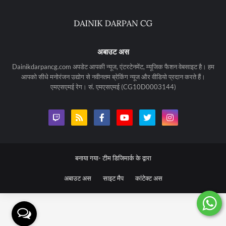
अबाउट अस
Dainikdarpancg.com अपडेट आपकी न्यूज, एंटरटेनमेंट, म्यूजिक फैशन वेबसाइट है। हम
आपको सीधे मनोरंजन उद्योग से नवीनतम ब्रेकिंग न्यूज और वीडियो प्रदान करते हैं।
एमएसएमई रेग। सं. एमएसएमई (CG10D0003144)
बनाया गया-
टीम डिजिमार्क के द्वारा
अबाउट अस
साइट मैप
कांटेक्ट अस