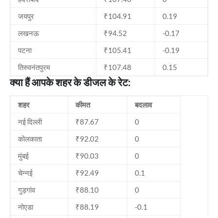
जयपुर
₹104.91
0.19
लखनऊ
₹94.52
-0.17
पटना
₹105.41
-0.19
तिरुवनंतपुरम
₹107.48
0.15
क्या हैं आपके शहर के डीजल के रेट:
शहर
कीमत
बदलाव
नई दिल्ली
₹87.67
0
कोलकाता
₹92.02
0
मुंबई
₹90.03
0
चेन्नई
₹92.49
0.1
गुड़गांव
₹88.10
0
नोएडा
₹88.19
-0.1