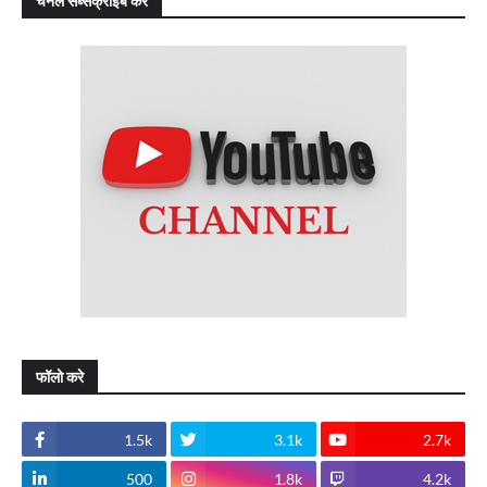
चैनल सब्सक्राइब करे
फॉलो करे
1.5k
3.1k
2.7k
500
1.8k
4.2k