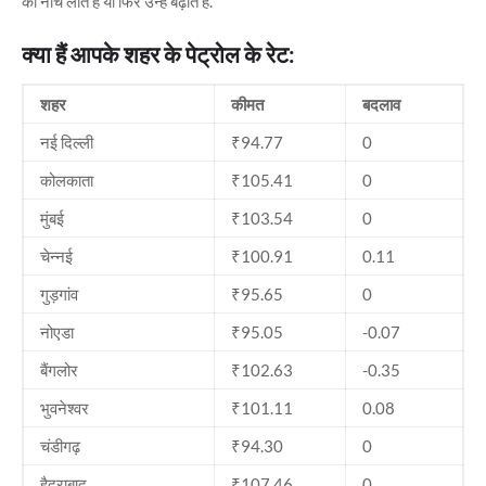
को नीचे लाते हैं या फिर उन्हें बढ़ाते हैं.
क्या हैं आपके शहर के पेट्रोल के रेट:
शहर
कीमत
बदलाव
नई दिल्ली
₹94.77
0
कोलकाता
₹105.41
0
मुंबई
₹103.54
0
चेन्नई
₹100.91
0.11
गुड़गांव
₹95.65
0
नोएडा
₹95.05
-0.07
बैंगलोर
₹102.63
-0.35
भुवनेश्वर
₹101.11
0.08
चंडीगढ़
₹94.30
0
हैदराबाद
₹107.46
0