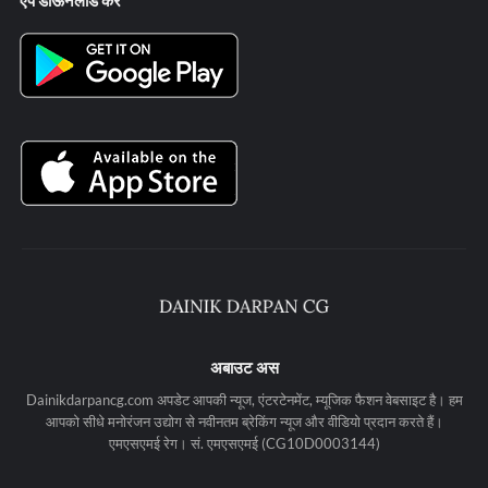
ऐप डाऊनलोड करे
अबाउट अस
Dainikdarpancg.com अपडेट आपकी न्यूज, एंटरटेनमेंट, म्यूजिक फैशन वेबसाइट है। हम
आपको सीधे मनोरंजन उद्योग से नवीनतम ब्रेकिंग न्यूज और वीडियो प्रदान करते हैं।
एमएसएमई रेग। सं. एमएसएमई (CG10D0003144)