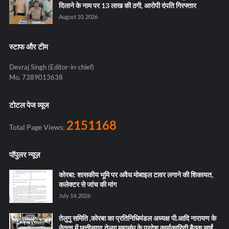
दिलाने के नाम पर 13 लाख की ठगी, आरोपी दंपति गिरफ्तार
August 10, 2026
स्टाफ और टीम
Devraj Singh (Editor-in-chief)
Mo. 7389013638
टोटल पेज व्यूज
2151168
Total Page Views:
पॉपुलर न्यूज़
कोरबा: शासकीय भूमि पर अवैध मोबाइल टावर लगाने की शिकायत,
कलेक्टर से जांच की मांग
July 14, 2026
तेलुगु समिति ,कोरबा का प्रतिनिधिमंडल अध्यक्ष पी.आदि नारायण के
नेतृत्व में छत्तीसगढ़ तेलुगु महासंघ के प्रदेश कार्यकारिणी बैठक साईं