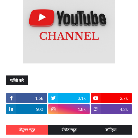
फॉलो करे
1.5k
3.1k
2.7k
500
1.8k
4.2k
पॉपुलर न्यूज़
रीसेंट न्यूज़
कॉमेंट्स