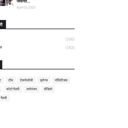
जमानत…
April 03, 2023
री
(100)
्स
(182)
ट
टीम
टेक्नोलॉजी
ड्रोन्स
पॉलिटिक्स
फोटो गैलरी
मनोरंजन
वीडियो
 गैलरी