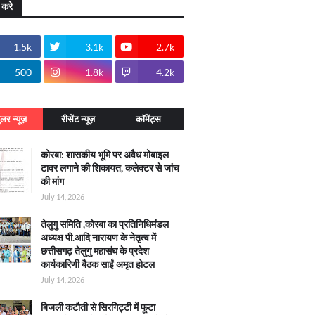
 करे
1.5k
3.1k
2.7k
500
1.8k
4.2k
ुलर न्यूज़
रीसेंट न्यूज़
कॉमेंट्स
कोरबा: शासकीय भूमि पर अवैध मोबाइल
टावर लगाने की शिकायत, कलेक्टर से जांच
की मांग
July 14, 2026
तेलुगु समिति ,कोरबा का प्रतिनिधिमंडल
अध्यक्ष पी.आदि नारायण के नेतृत्व में
छत्तीसगढ़ तेलुगु महासंघ के प्रदेश
कार्यकारिणी बैठक साईं अमृत होटल
July 14, 2026
बिजली कटौती से सिरगिट्टी में फूटा