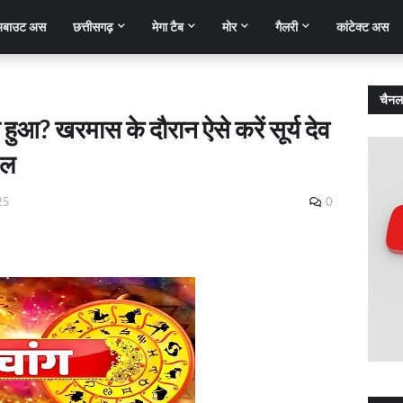
बाउट अस
छत्तीसगढ़
मेगा टैब
मोर
गैलरी
कांटेक्ट अस
चैनल
या हुआ? खरमास के दौरान ऐसे करें सूर्य देव
फल
25
0