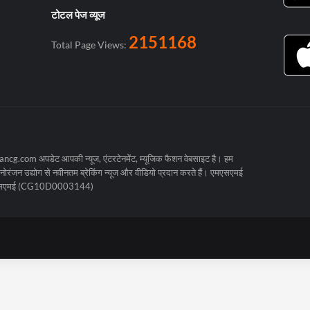
टोटल पेज व्यूज
2151168
Total Page Views:
cg.com अपडेट आपकी न्यूज, एंटरटेनमेंट, म्यूजिक फैशन वेबसाइट है। हम
रंजन उद्योग से नवीनतम ब्रेकिंग न्यूज और वीडियो प्रदान करते हैं। एमएसएमई
मएसएमई (CG10D0003144)