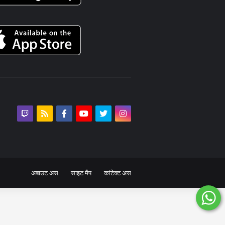
अबाउट अस
साइट मैप
कांटेक्ट अस