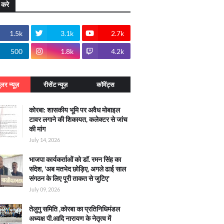
 करे
1.5k
3.1k
2.7k
500
1.8k
4.2k
ुलर न्यूज़
रीसेंट न्यूज़
कॉमेंट्स
कोरबा: शासकीय भूमि पर अवैध मोबाइल
टावर लगाने की शिकायत, कलेक्टर से जांच
की मांग
July 14, 2026
भाजपा कार्यकर्ताओं को डॉ. रमन सिंह का
संदेश, 'अब मतभेद छोड़िए, अगले ढाई साल
संगठन के लिए पूरी ताकत से जुटिए'
July 09, 2026
तेलुगु समिति ,कोरबा का प्रतिनिधिमंडल
अध्यक्ष पी.आदि नारायण के नेतृत्व में