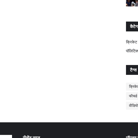
कैटेग
क्रिकेट
पॉलिटिक
टैग्स
क्रिके
फीचर्ड
वीडियो
रीसेंट न्यूज़
पॉपुलर न