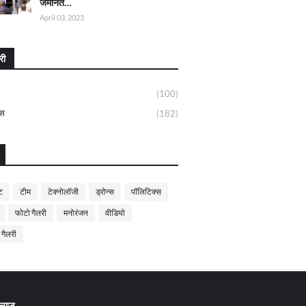
जमानत…
April 03, 2023
री
(100)
्स
(182)
ट
टीम
टेक्नोलॉजी
ड्रोन्स
पॉलिटिक्स
फोटो गैलरी
मनोरंजन
वीडियो
 गैलरी
्यूज़