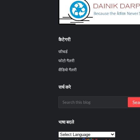
कैटेगरी
फीचर्ड
फोटो गैलरी
वीडियो गैलरी
सर्च करे
भाषा बदले