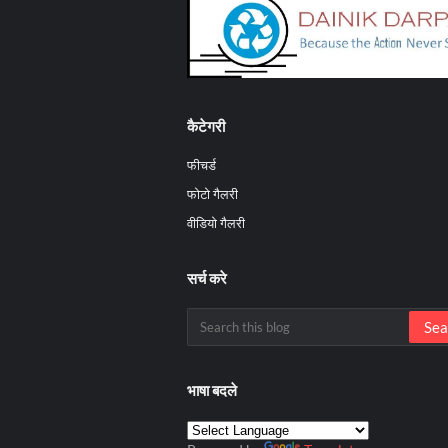
कैटेगरी
फीचर्ड
फोटो गैलरी
वीडियो गैलरी
सर्च करे
भाषा बदले