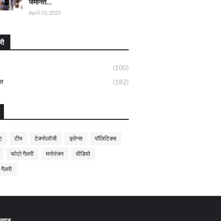
जमानत…
April 03, 2023
री
(100)
्स
(182)
ट
टीम
टेक्नोलॉजी
ड्रोन्स
पॉलिटिक्स
फोटो गैलरी
मनोरंजन
वीडियो
 गैलरी
्यूज़