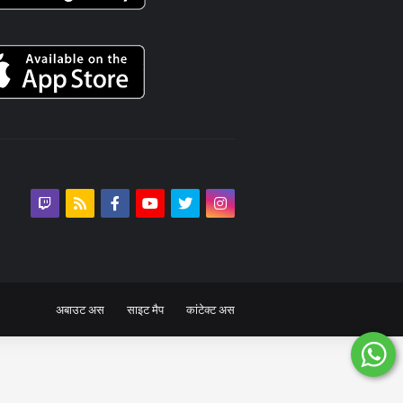
अबाउट अस
साइट मैप
कांटेक्ट अस