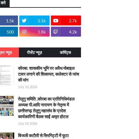
 करे
1.5k
3.1k
2.7k
500
1.8k
4.2k
ुलर न्यूज़
रीसेंट न्यूज़
कॉमेंट्स
कोरबा: शासकीय भूमि पर अवैध मोबाइल
टावर लगाने की शिकायत, कलेक्टर से जांच
की मांग
July 14, 2026
तेलुगु समिति ,कोरबा का प्रतिनिधिमंडल
अध्यक्ष पी.आदि नारायण के नेतृत्व में
छत्तीसगढ़ तेलुगु महासंघ के प्रदेश
कार्यकारिणी बैठक साईं अमृत होटल
July 14, 2026
बिजली कटौती से सिरगिट्टी में फूटा