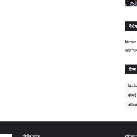
कैटेग
क्रिकेट
पॉलिटिक
टैग्स
क्रिके
फीचर्ड
वीडियो
रीसेंट न्यूज़
पॉपुलर न