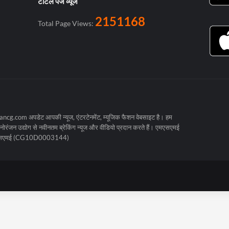
टोटल पेज व्यूज
2151168
Total Page Views:
cg.com अपडेट आपकी न्यूज, एंटरटेनमेंट, म्यूजिक फैशन वेबसाइट है। हम
रंजन उद्योग से नवीनतम ब्रेकिंग न्यूज और वीडियो प्रदान करते हैं। एमएसएमई
मएसएमई (CG10D0003144)