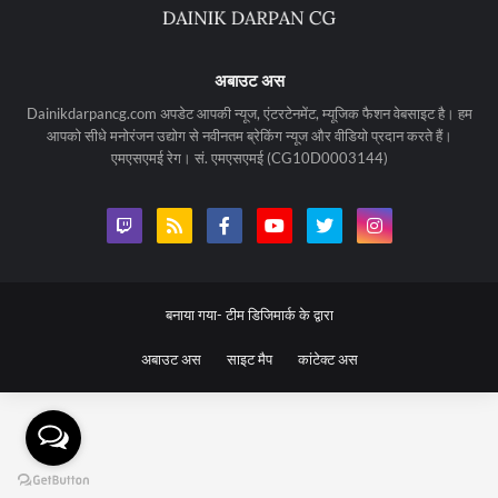
अबाउट अस
Dainikdarpancg.com अपडेट आपकी न्यूज, एंटरटेनमेंट, म्यूजिक फैशन वेबसाइट है। हम
आपको सीधे मनोरंजन उद्योग से नवीनतम ब्रेकिंग न्यूज और वीडियो प्रदान करते हैं।
एमएसएमई रेग। सं. एमएसएमई (CG10D0003144)
बनाया गया-
टीम डिजिमार्क के द्वारा
अबाउट अस
साइट मैप
कांटेक्ट अस