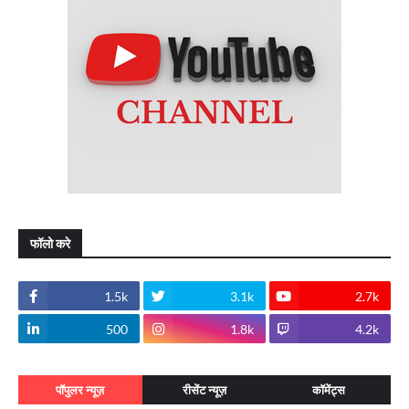
फॉलो करे
1.5k
3.1k
2.7k
500
1.8k
4.2k
पॉपुलर न्यूज़
रीसेंट न्यूज़
कॉमेंट्स