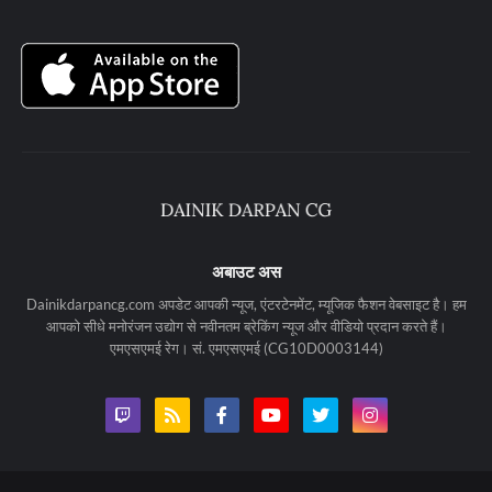
अबाउट अस
Dainikdarpancg.com अपडेट आपकी न्यूज, एंटरटेनमेंट, म्यूजिक फैशन वेबसाइट है। हम
आपको सीधे मनोरंजन उद्योग से नवीनतम ब्रेकिंग न्यूज और वीडियो प्रदान करते हैं।
एमएसएमई रेग। सं. एमएसएमई (CG10D0003144)