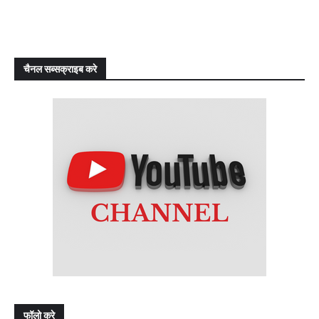
चैनल सब्सक्राइब करे
फॉलो करे