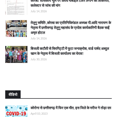
कोरबा: शासकीय भूमि पर अवैध मोबाइल टावर लगाने की शिकायत,
कलेक्टर से जांच की मांग
July 14, 2026
तेलुगु समिति ,कोरबा का प्रतिनिधिमंडल अध्यक्ष पी.आदि नारायण के
नेतृत्व में छत्तीसगढ़ तेलुगु महासंघ के प्रदेश कार्यकारिणी बैठक साईं
अमृत होटल
July 14, 2026
बिजली कटौती से सिरगिट्टी में फूटा जनाक्रोश, वार्ड पार्षद अब्दुल
खान के नेतृत्व में बिजली कार्यालय का घेराव!
July 30, 2026
वीडियो
कोरोना से छत्तीसगढ़ में फिर एक मौत, इस जिले के मरीज ने तोड़ा दम
April 03, 2023