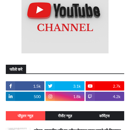
फॉलो करे
1.5k
3.1k
2.7k
500
1.8k
4.2k
पॉपुलर न्यूज़
रीसेंट न्यूज़
कॉमेंट्स