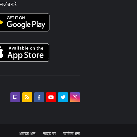
ऊनलोड करे
अबाउट अस
साइट मैप
कांटेक्ट अस