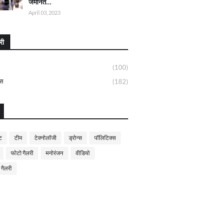
जमानत…
April 03, 2023
री
(100)
्स
(182)
ट
टीम
टेक्नोलॉजी
ड्रोन्स
पॉलिटिक्स
फोटो गैलरी
मनोरंजन
वीडियो
 गैलरी