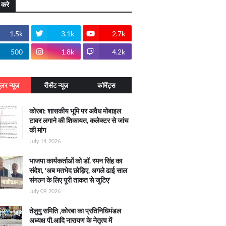
 करे
1.5k
3.1k
2.7k
500
1.8k
4.2k
ुलर न्यूज़
रीसेंट न्यूज़
कॉमेंट्स
कोरबा: शासकीय भूमि पर अवैध मोबाइल
टावर लगाने की शिकायत, कलेक्टर से जांच
की मांग
July 14, 2026
भाजपा कार्यकर्ताओं को डॉ. रमन सिंह का
संदेश, 'अब मतभेद छोड़िए, अगले ढाई साल
संगठन के लिए पूरी ताकत से जुटिए'
July 09, 2026
तेलुगु समिति ,कोरबा का प्रतिनिधिमंडल
अध्यक्ष पी.आदि नारायण के नेतृत्व में