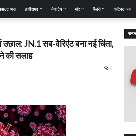
बाउट अस
छत्तीसगढ़
मेगा टैब
मोर
गैलरी
कांटेक्ट अस
चैनल
ें उछाल: JN.1 सब-वेरिएंट बना नई चिंता,
रतने की सलाह
0