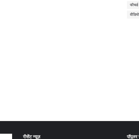
फीचर्ड
वीडियो
रीसेंट न्यूज़
पॉपुलर न