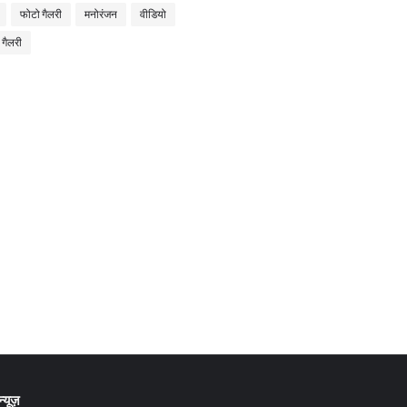
फोटो गैलरी
मनोरंजन
वीडियो
 गैलरी
्यूज़