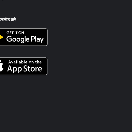
ऊनलोड करे