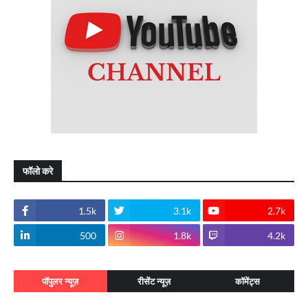
फॉलो करे
1.5k
3.1k
2.7k
500
1.8k
4.2k
पॉपुलर न्यूज़
रीसेंट न्यूज़
कॉमेंट्स