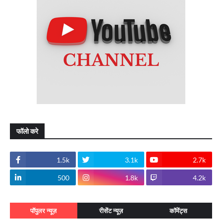
फॉलो करे
1.5k
3.1k
2.7k
500
1.8k
4.2k
पॉपुलर न्यूज़
रीसेंट न्यूज़
कॉमेंट्स