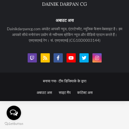
अबाउट अस
Dainikdarpancg.com अपडेट आपकी न्यूज, एंटरटेनमेंट, म्यूजिक फैशन वेबसाइट है। हम
आपको सीधे मनोरंजन उद्योग से नवीनतम ब्रेकिंग न्यूज और वीडियो प्रदान करते हैं।
एमएसएमई रेग। सं. एमएसएमई (CG10D0003144)
बनाया गया-
टीम डिजिमार्क के द्वारा
अबाउट अस
साइट मैप
कांटेक्ट अस