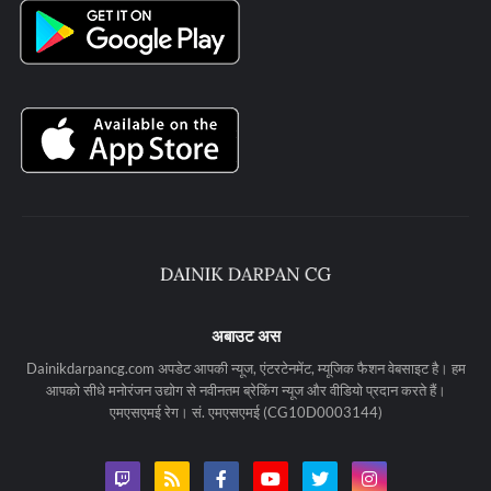
अबाउट अस
Dainikdarpancg.com अपडेट आपकी न्यूज, एंटरटेनमेंट, म्यूजिक फैशन वेबसाइट है। हम
आपको सीधे मनोरंजन उद्योग से नवीनतम ब्रेकिंग न्यूज और वीडियो प्रदान करते हैं।
एमएसएमई रेग। सं. एमएसएमई (CG10D0003144)