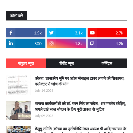
फॉलो करे
1.5k
3.1k
2.7k
500
1.8k
4.2k
पॉपुलर न्यूज़
रीसेंट न्यूज़
कॉमेंट्स
कोरबा: शासकीय भूमि पर अवैध मोबाइल टावर लगाने की शिकायत,
कलेक्टर से जांच की मांग
July 14, 2026
भाजपा कार्यकर्ताओं को डॉ. रमन सिंह का संदेश, 'अब मतभेद छोड़िए,
अगले ढाई साल संगठन के लिए पूरी ताकत से जुटिए'
July 09, 2026
तेलुगु समिति ,कोरबा का प्रतिनिधिमंडल अध्यक्ष पी.आदि नारायण के