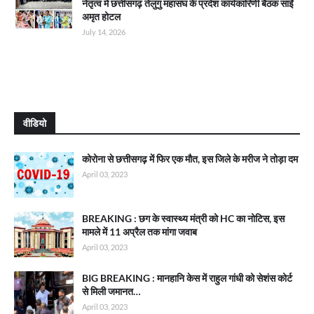
नेतृत्व में छत्तीसगढ़ तेलुगु महासंघ के प्रदेश कार्यकारिणी बैठक साईं
अमृत होटल
July 14, 2026
वीडियो
कोरोना से छत्तीसगढ़ में फिर एक मौत, इस जिले के मरीज ने तोड़ा दम
April 03, 2023
BREAKING : छग के स्वास्थ्य मंत्री को HC का नोटिस, इस
मामले में 11 अप्रैल तक मांगा जवाब
April 03, 2023
BIG BREAKING : मानहानि केस में राहुल गांधी को सेशंस कोर्ट
से मिली जमानत…
April 03, 2023