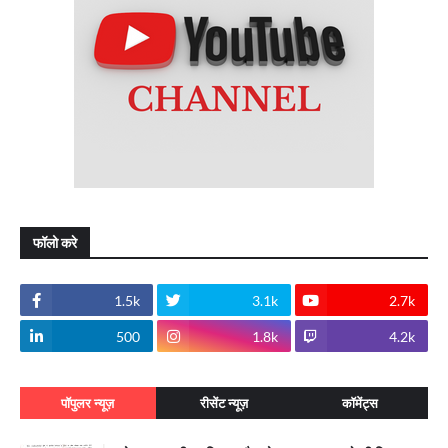
फॉलो करे
1.5k
3.1k
2.7k
500
1.8k
4.2k
पॉपुलर न्यूज़
रीसेंट न्यूज़
कॉमेंट्स