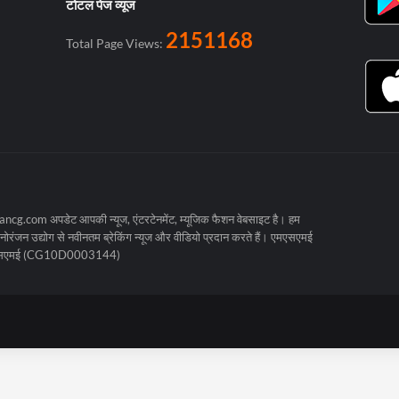
टोटल पेज व्यूज
2151168
Total Page Views:
cg.com अपडेट आपकी न्यूज, एंटरटेनमेंट, म्यूजिक फैशन वेबसाइट है। हम
रंजन उद्योग से नवीनतम ब्रेकिंग न्यूज और वीडियो प्रदान करते हैं। एमएसएमई
मएसएमई (CG10D0003144)