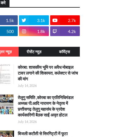
 करे
1.5k
3.1k
2.7k
500
1.8k
4.2k
ुलर न्यूज़
रीसेंट न्यूज़
कॉमेंट्स
कोरबा: शासकीय भूमि पर अवैध मोबाइल
टावर लगाने की शिकायत, कलेक्टर से जांच
की मांग
July 14, 2026
तेलुगु समिति ,कोरबा का प्रतिनिधिमंडल
अध्यक्ष पी.आदि नारायण के नेतृत्व में
छत्तीसगढ़ तेलुगु महासंघ के प्रदेश
कार्यकारिणी बैठक साईं अमृत होटल
July 14, 2026
बिजली कटौती से सिरगिट्टी में फूटा