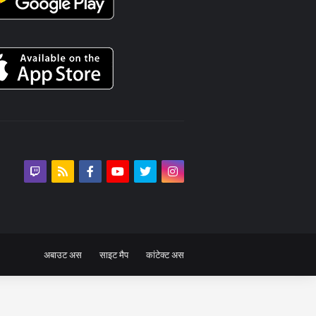
अबाउट अस
साइट मैप
कांटेक्ट अस