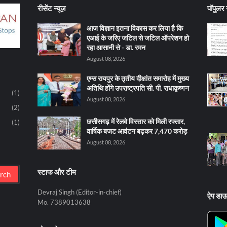
रीसेंट न्यूज़
पॉपुलर न
आज विज्ञान इतना विकास कर लिया है कि
एआई के जरिए जटिल से जटिल ऑपरेशन हो
रहा आसानी से - डा. रमन
August 08, 2026
एम्स रायपुर के तृतीय दीक्षांत समारोह में मुख्य
अतिथि होंगे उपराष्ट्रपति सी. पी. राधाकृष्णन
(1)
August 08, 2026
(2)
छत्तीसगढ़ में रेलवे विस्तार को मिली रफ्तार,
(1)
वार्षिक बजट आवंटन बढ़कर 7,470 करोड़
August 08, 2026
स्टाफ और टीम
Devraj Singh (Editor-in-chief)
ऐप डा
Mo. 7389013638