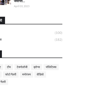
जमानत…
April 03, 2023
री
(100)
्स
(182)
ट
टीम
टेक्नोलॉजी
ड्रोन्स
पॉलिटिक्स
फोटो गैलरी
मनोरंजन
वीडियो
 गैलरी