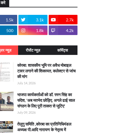
 करे
1.5k
3.1k
2.7k
500
1.8k
4.2k
ुलर न्यूज़
रीसेंट न्यूज़
कॉमेंट्स
कोरबा: शासकीय भूमि पर अवैध मोबाइल
टावर लगाने की शिकायत, कलेक्टर से जांच
की मांग
July 14, 2026
भाजपा कार्यकर्ताओं को डॉ. रमन सिंह का
संदेश, 'अब मतभेद छोड़िए, अगले ढाई साल
संगठन के लिए पूरी ताकत से जुटिए'
July 09, 2026
तेलुगु समिति ,कोरबा का प्रतिनिधिमंडल
अध्यक्ष पी.आदि नारायण के नेतृत्व में