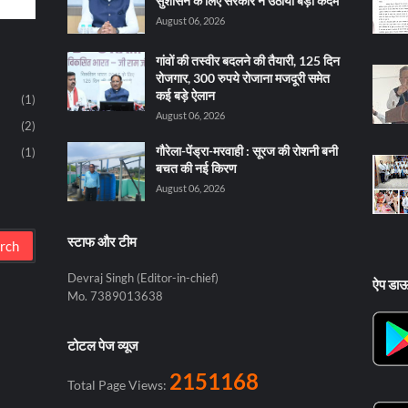
सुशासन के लिए सरकार ने उठाया बड़ा कदम
August 06, 2026
गांवों की तस्वीर बदलने की तैयारी, 125 दिन
रोजगार, 300 रुपये रोजाना मजदूरी समेत
कई बड़े ऐलान
(1)
August 06, 2026
(2)
गौरेला-पेंड्रा-मरवाही : सूरज की रोशनी बनी
(1)
बचत की नई किरण
August 06, 2026
स्टाफ और टीम
Devraj Singh (Editor-in-chief)
ऐप डा
Mo. 7389013638
टोटल पेज व्यूज
2151168
Total Page Views: