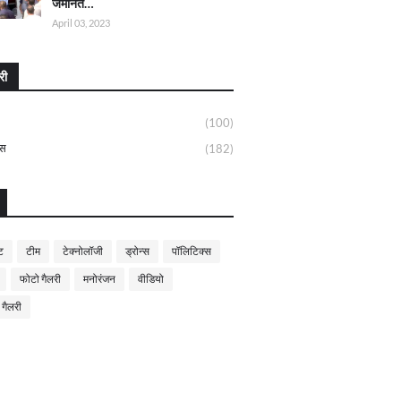
जमानत…
April 03, 2023
री
(100)
्स
(182)
ट
टीम
टेक्नोलॉजी
ड्रोन्स
पॉलिटिक्स
फोटो गैलरी
मनोरंजन
वीडियो
 गैलरी