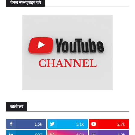
चैनल सब्सक्राइब करे
फॉलो करे
1.5k
3.1k
2.7k
500
1.8k
4.2k