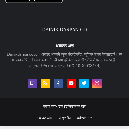
अबाउट अस
Dainikdarpancg.com अपडेट आपकी न्यूज, एंटरटेनमेंट, म्यूजिक फैशन वेबसाइट है। हम
आपको सीधे मनोरंजन उद्योग से नवीनतम ब्रेकिंग न्यूज और वीडियो प्रदान करते हैं।
एमएसएमई रेग। सं. एमएसएमई (CG10D0003144)
बनाया गया-
टीम डिजिमार्क के द्वारा
अबाउट अस
साइट मैप
कांटेक्ट अस