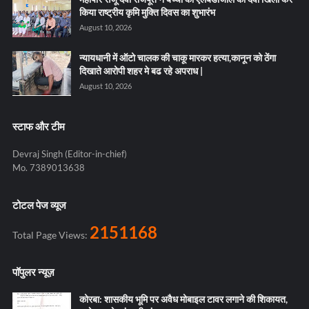
किया राष्ट्रीय कृमि मुक्ति दिवस का शुभारंभ
August 10, 2026
न्यायधानी में ऑटो चालक की चाकू मारकर हत्या,कानून को ठेंगा
दिखाते आरोपी शहर मे बढ रहे अपराध |
August 10, 2026
स्टाफ और टीम
Devraj Singh (Editor-in-chief)
Mo. 7389013638
टोटल पेज व्यूज
2151168
Total Page Views:
पॉपुलर न्यूज़
कोरबा: शासकीय भूमि पर अवैध मोबाइल टावर लगाने की शिकायत,