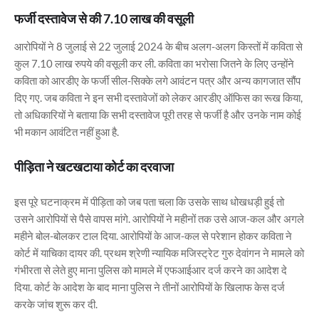
फर्जी दस्‍तावेज से की 7.10 लाख की वसूली
आरोपियों ने 8 जुलाई से 22 जुलाई 2024 के बीच अलग-अलग किस्‍तों में कविता से
कुल 7.10 लाख रुपये की वसूली कर ली. कविता का भरोसा जितने के लिए उन्‍होंने
कविता को आरडीए के फर्जी सील-सिक्के लगे आवंटन पत्र और अन्‍य कागजात सौंप
दिए गए. जब कविता ने इन सभी दस्‍तावेजों को लेकर आरडीए ऑफिस का रूख किया,
तो अधिकारियों ने बताया कि सभी दस्‍तावेज पूरी तरह से फर्जी है और उनके नाम कोई
भी मकान आवंटित नहीं हुआ है.
पीड़ि‍ता ने खटखटाया कोर्ट का दरवाजा
इस पूरे घटनाक्रम में पीड़‍िता को जब पता चला कि उसके साथ धोखधड़ी हुई तो
उसने आरोपियों से पैसे वापस मांगे. आरोपियों ने महीनों तक उसे आज-कल और अगले
म‍हीने बोल-बोलकर टाल दिया. आरोपियों के आज-कल से परेशान होकर कविता ने
कोर्ट में याचिका दायर की. प्रथम श्रेणी न्‍यायिक मजिस्‍ट्रेट गुरु देवांगन ने मामले को
गंभीरता से लेते हुए माना पुलिस को मामले में एफआईआर दर्ज करने का आदेश दे
दिया. कोर्ट के आदेश के बाद माना पुलिस ने तीनों आरोपियों के खिलाफ केस दर्ज
करके जांच शुरू कर दी.