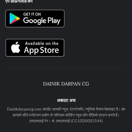
ऐप डाऊनलोड करे
अबाउट अस
Dainikdarpancg.com अपडेट आपकी न्यूज, एंटरटेनमेंट, म्यूजिक फैशन वेबसाइट है। हम
आपको सीधे मनोरंजन उद्योग से नवीनतम ब्रेकिंग न्यूज और वीडियो प्रदान करते हैं।
एमएसएमई रेग। सं. एमएसएमई (CG10D0003144)