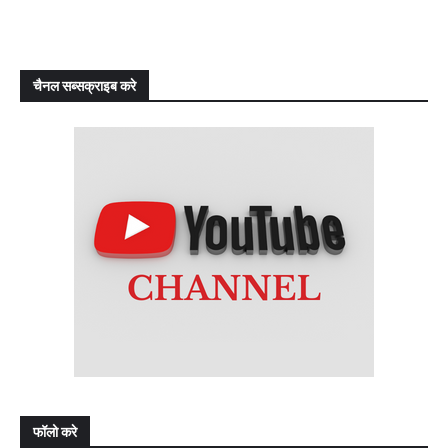
चैनल सब्सक्राइब करे
फॉलो करे