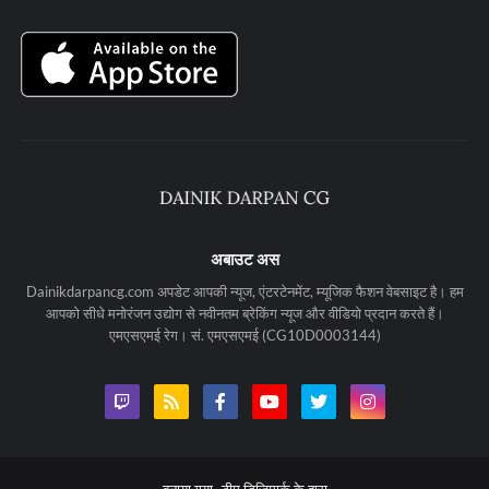
अबाउट अस
Dainikdarpancg.com अपडेट आपकी न्यूज, एंटरटेनमेंट, म्यूजिक फैशन वेबसाइट है। हम
आपको सीधे मनोरंजन उद्योग से नवीनतम ब्रेकिंग न्यूज और वीडियो प्रदान करते हैं।
एमएसएमई रेग। सं. एमएसएमई (CG10D0003144)
बनाया गया-
टीम डिजिमार्क के द्वारा