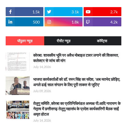
1.5k
3.1k
2.7k
500
1.8k
4.2k
पॉपुलर न्यूज़
रीसेंट न्यूज़
कॉमेंट्स
कोरबा: शासकीय भूमि पर अवैध मोबाइल टावर लगाने की शिकायत,
कलेक्टर से जांच की मांग
July 14, 2026
भाजपा कार्यकर्ताओं को डॉ. रमन सिंह का संदेश, 'अब मतभेद छोड़िए,
अगले ढाई साल संगठन के लिए पूरी ताकत से जुटिए'
July 09, 2026
तेलुगु समिति ,कोरबा का प्रतिनिधिमंडल अध्यक्ष पी.आदि नारायण के
नेतृत्व में छत्तीसगढ़ तेलुगु महासंघ के प्रदेश कार्यकारिणी बैठक साईं
अमृत होटल
July 14, 2026