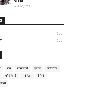
जमानत…
April 03, 2023
री
(100)
्स
(182)
ट
टीम
टेक्नोलॉजी
ड्रोन्स
पॉलिटिक्स
फोटो गैलरी
मनोरंजन
वीडियो
 गैलरी