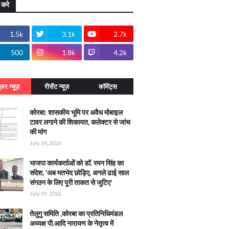
 करे
1.5k
3.1k
2.7k
500
1.8k
4.2k
ुलर न्यूज़
रीसेंट न्यूज़
कॉमेंट्स
कोरबा: शासकीय भूमि पर अवैध मोबाइल
टावर लगाने की शिकायत, कलेक्टर से जांच
की मांग
July 14, 2026
भाजपा कार्यकर्ताओं को डॉ. रमन सिंह का
संदेश, 'अब मतभेद छोड़िए, अगले ढाई साल
संगठन के लिए पूरी ताकत से जुटिए'
July 09, 2026
तेलुगु समिति ,कोरबा का प्रतिनिधिमंडल
अध्यक्ष पी.आदि नारायण के नेतृत्व में