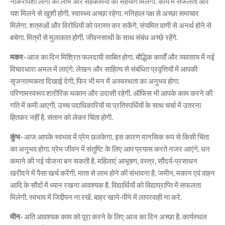
नौकरीपेशा लोगों को लाभ और सहकर्मियों का सहयोग मिलेगा. कार्य में सफलता और
यश मिलने से खुशी होगी. स्वास्थ्य अच्छा रहेगा. ननिहाल पक्ष से अच्छा समाचार
मिलेगा. शत्रुओं और विरोधियों को परास्त कर सकेंगे. संयमित वाणी से अनर्थ होने से
बचेगा. मित्रों से मुलाकात होगी. जीवनसाथी के साथ संबंध अच्छे रहेंगे.
मकर-
आज का दिन मिश्रित फलदायी साबित होगा. बौद्धिक कार्यों और व्यवसाय में नई
विचारधारा अमल में लाएंगे. लेखन और साहित्य से संबंधित प्रवृत्तियों में आपकी
सृजनात्मकता दिखाई देगी, फिर भी मन में अस्वस्थता का अनुभव होगा.
परिणामस्वरूप शारीरिक थकान और उदासी रहेगी. ऑफिस भी आपके काम करने की
गति में कमी आएगी. उच्च पदाधिकारियों या प्रतिस्पर्धियों के साथ चर्चा में उतरना
हितकर नहीं है. संतान को लेकर चिंता होगी.
कुंभ-
आज आपके स्वभाव में प्रेम छलकेगा. इस कारण मानसिक रूप से किसी चिंता
का अनुभव होगा. प्रेम जीवन में संतुष्टि के लिए आप प्रयास करते नजर आएंगे. धन
कमाने की नई योजना बन सकती है. महिलाएं आभूषण, वस्त्र, सौंदर्य-प्रसाधन
खरीदने में पैसा खर्च करेंगी. माता से लाभ होने की संभावना है. जमीन, मकान एवं वाहन
आदि के सौदों में ध्यान रखना आवश्यक है. विद्यार्थियों को विद्याप्राप्ति में सफलता
मिलेगी. स्वभाव में जिद्दीपन ना रखें. बाहर खाने-पीने में लापरवाही ना करें.
मीन-
अति आवश्यक काम को पूरा करने के लिए आज का दिन अच्छा है. कार्यस्थल