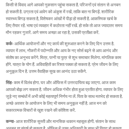
किसी से विवाद आगे आपको नुकसान पहुंचा सकता है. परिजनों एवं संतान से अनबन
हो सकती है. उग्रता एवं आवेग को अंकुश में रखें, ताकि बात ना बिगड़ें. शारीरिक
स्वास्थ्य बिगड़ सकता है, विशेषकर आंखों में पीड़ा हो सकती है. आकस्मिक खर्च के
लिए तैयार रहें. भाषा एवं व्यवहार में कठोरता नहीं रखें. हो सके तो आज ज्यादातर समय
मौन रहकर गुजारें. आगे समय अच्छा आ रहा है, उसकी प्रतीक्षा करें.
कर्क-
आर्थिक आयोजनों और नए कार्य की शुरुआत करने के लिए दिन उत्तम है.
व्यापार में लाभ, नौकरी में पदोन्नति और आय के नए सोर्स बढ़ने से आप आनंद और
संतोष का अनुभव करेंगे. मित्र, पत्नी या पुत्र से शुभ समाचार मिलेगा. मांगलिक काम
होंगे. यात्रा के योग हैं. अविवाहितों का रिश्ता पक्का हो सकता है. प्रेम जीवन के लिए
अनुकूल दिन है. उत्तम वैवाहिक सुख का आनंद उठा सकेंगे.
सिंह-
काम में विलंब होगा. घर और ऑफिस में उत्तरदायित्व बढ़ जाएगा. आज काम
आपको बोझ लग सकता है. जीवन अधिक गंभीर होता हुआ प्रतीत होगा. व्यापार के लिए
जुड़े नए सम्बंधों में अभी कोई महत्वपूर्ण निर्णय ना लें. पिता के साथ मतभेद हो सकता है.
अच्छे अवसर के आयोजन के लिए भी समय अनुकूल नहीं है. आज मन को
सकारात्मक विचारों से खुश रखने की कोशिश करें.
कन्या-
आज शारीरिक सुस्ती और मानसिक थकान महसूस होगी. संतान के साथ
अनबन या संघर्ष हो सकता है. ऑफिस में उच्च अधिकारी के साथ भी विवाद हो सकता