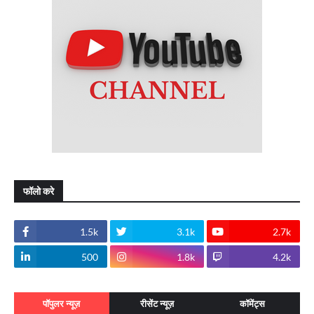
फॉलो करे
1.5k
3.1k
2.7k
500
1.8k
4.2k
पॉपुलर न्यूज़
रीसेंट न्यूज़
कॉमेंट्स