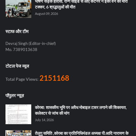
भीषण सड़क हादसा, रॉन्ग साइड से आए कंटेनर ने ईको वैन को मारी
टक्कर, 6 श्रद्धालुओं की मौत
August 09, 2026
स्टाफ और टीम
Devraj Singh (Editor-in-chief)
Mo. 7389013638
टोटल पेज व्यूज
2151168
Total Page Views:
पॉपुलर न्यूज़
कोरबा: शासकीय भूमि पर अवैध मोबाइल टावर लगाने की शिकायत,
कलेक्टर से जांच की मांग
July 14, 2026
तेलुगु समिति ,कोरबा का प्रतिनिधिमंडल अध्यक्ष पी.आदि नारायण के