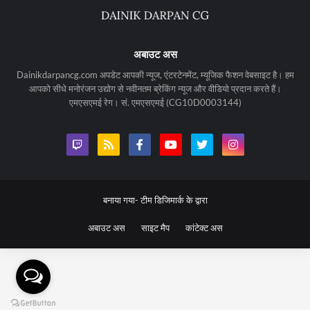
अबाउट अस
Dainikdarpancg.com अपडेट आपकी न्यूज, एंटरटेनमेंट, म्यूजिक फैशन वेबसाइट है। हम
आपको सीधे मनोरंजन उद्योग से नवीनतम ब्रेकिंग न्यूज और वीडियो प्रदान करते हैं।
एमएसएमई रेग। सं. एमएसएमई (CG10D0003144)
बनाया गया-
टीम डिजिमार्क के द्वारा
अबाउट अस
साइट मैप
कांटेक्ट अस