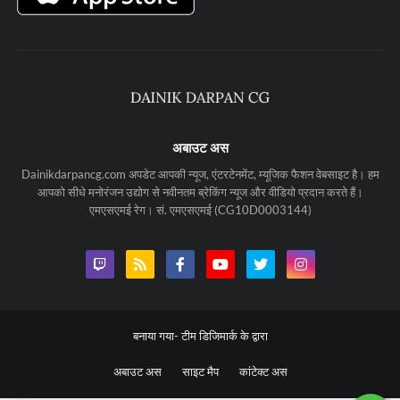
अबाउट अस
Dainikdarpancg.com अपडेट आपकी न्यूज, एंटरटेनमेंट, म्यूजिक फैशन वेबसाइट है। हम
आपको सीधे मनोरंजन उद्योग से नवीनतम ब्रेकिंग न्यूज और वीडियो प्रदान करते हैं।
एमएसएमई रेग। सं. एमएसएमई (CG10D0003144)
बनाया गया-
टीम डिजिमार्क के द्वारा
अबाउट अस
साइट मैप
कांटेक्ट अस