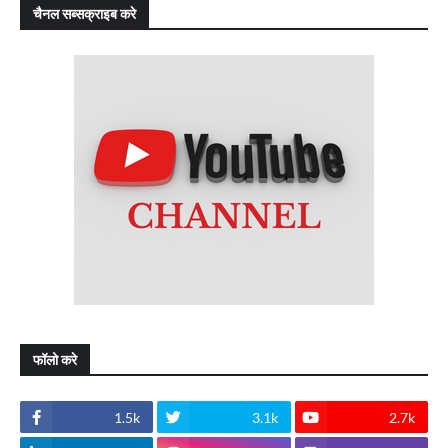
चैनल सब्सक्राइब करे
फॉलो करे
1.5k
3.1k
2.7k