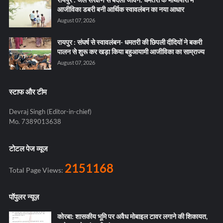
आजीविका डबरी बनी आर्थिक स्वावलंबन का नया आधार
August 07, 2026
रायपुर : संघर्ष से स्वावलंबन- धमतरी की छिपली दीदियों ने बकरी
पालन से शुरू कर खड़ा किया बहुआयामी आजीविका का साम्राज्य
August 07, 2026
स्टाफ और टीम
Devraj Singh (Editor-in-chief)
Mo. 7389013638
टोटल पेज व्यूज
2151168
Total Page Views:
पॉपुलर न्यूज़
कोरबा: शासकीय भूमि पर अवैध मोबाइल टावर लगाने की शिकायत,