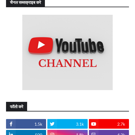
चैनल सब्सक्राइब करे
फॉलो करे
1.5k
3.1k
2.7k
500
1.8k
4.2k