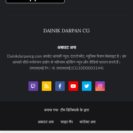
अबाउट अस
Dainikdarpancg.com अपडेट आपकी न्यूज, एंटरटेनमेंट, म्यूजिक फैशन वेबसाइट है। हम
आपको सीधे मनोरंजन उद्योग से नवीनतम ब्रेकिंग न्यूज और वीडियो प्रदान करते हैं।
एमएसएमई रेग। सं. एमएसएमई (CG10D0003144)
बनाया गया-
टीम डिजिमार्क के द्वारा
अबाउट अस
साइट मैप
कांटेक्ट अस