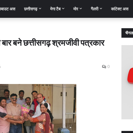
बाउट अस
छत्तीसगढ़
मेगा टैब
मोर
गैलरी
कांटेक्ट अस
चैनल
बार बने छत्तीसगढ़ श्रमजीवी पत्रकार
6
0