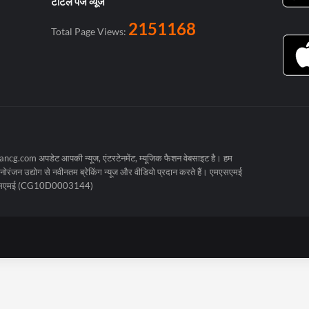
टोटल पेज व्यूज
2151168
Total Page Views:
cg.com अपडेट आपकी न्यूज, एंटरटेनमेंट, म्यूजिक फैशन वेबसाइट है। हम
रंजन उद्योग से नवीनतम ब्रेकिंग न्यूज और वीडियो प्रदान करते हैं। एमएसएमई
मएसएमई (CG10D0003144)