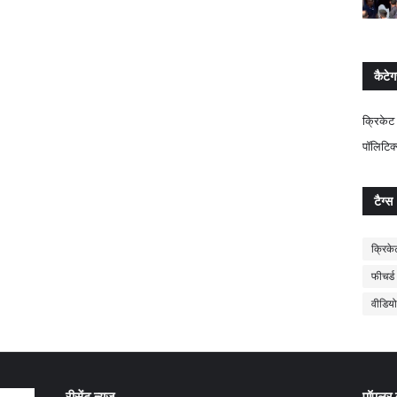
कैटेग
क्रिकेट
पॉलिटिक
टैग्स
क्रिके
फीचर्ड
वीडियो
रीसेंट न्यूज़
पॉपुलर न