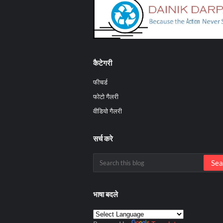
कैटेगरी
फीचर्ड
फोटो गैलरी
वीडियो गैलरी
सर्च करे
भाषा बदले