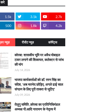
 करे
1.5k
3.1k
2.7k
500
1.8k
4.2k
ुलर न्यूज़
रीसेंट न्यूज़
कॉमेंट्स
कोरबा: शासकीय भूमि पर अवैध मोबाइल
टावर लगाने की शिकायत, कलेक्टर से जांच
की मांग
July 14, 2026
भाजपा कार्यकर्ताओं को डॉ. रमन सिंह का
संदेश, 'अब मतभेद छोड़िए, अगले ढाई साल
संगठन के लिए पूरी ताकत से जुटिए'
July 09, 2026
तेलुगु समिति ,कोरबा का प्रतिनिधिमंडल
अध्यक्ष पी.आदि नारायण के नेतृत्व में