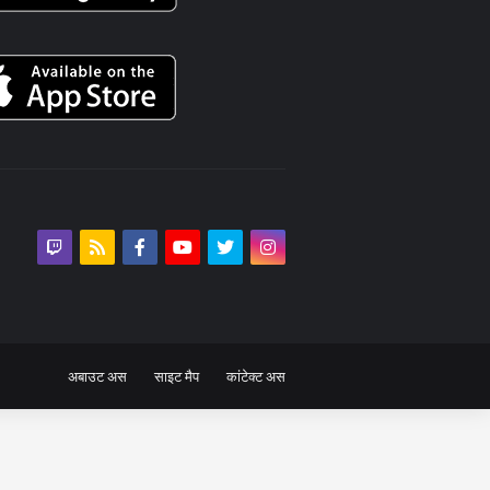
अबाउट अस
साइट मैप
कांटेक्ट अस