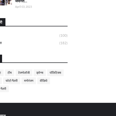
जमानत…
April 03, 2023
री
(100)
्स
(182)
ट
टीम
टेक्नोलॉजी
ड्रोन्स
पॉलिटिक्स
फोटो गैलरी
मनोरंजन
वीडियो
 गैलरी
्यूज़