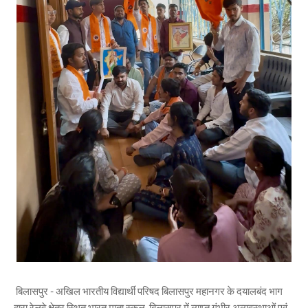
बिलासपुर - अखिल भारतीय विद्यार्थी परिषद बिलासपुर महानगर के दयालबंद भाग
द्वारा रेलवे क्षेत्र स्थित भारत माता स्कूल, बिलासपुर में व्याप्त गंभीर अव्यवस्थाओं एवं