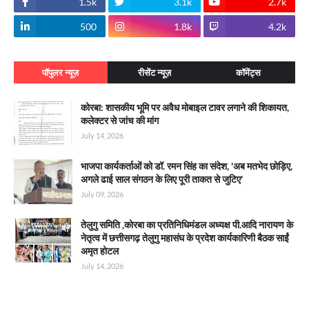
1.5k
3.1k
2.7k
500
1.8k
4.2k
पॉपुलर न्यूज़
रीसेंट न्यूज़
कॉमेंट्स
कोरबा: शासकीय भूमि पर अवैध मोबाइल टावर लगाने की शिकायत,
कलेक्टर से जांच की मांग
July 14, 2026
भाजपा कार्यकर्ताओं को डॉ. रमन सिंह का संदेश, 'अब मतभेद छोड़िए,
अगले ढाई साल संगठन के लिए पूरी ताकत से जुटिए'
July 09, 2026
तेलुगु समिति ,कोरबा का प्रतिनिधिमंडल अध्यक्ष पी.आदि नारायण के
नेतृत्व में छत्तीसगढ़ तेलुगु महासंघ के प्रदेश कार्यकारिणी बैठक साईं
अमृत होटल
July 14, 2026