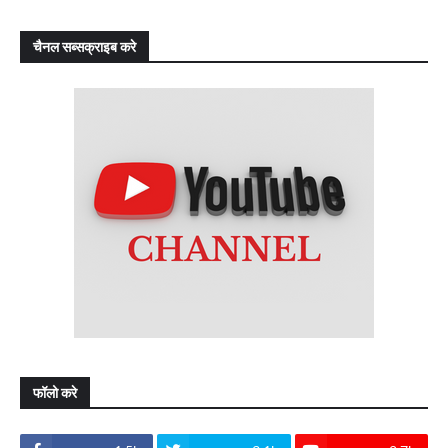
चैनल सब्सक्राइब करे
फॉलो करे