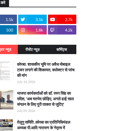
 करे
1.5k
3.1k
2.7k
500
1.8k
4.2k
ुलर न्यूज़
रीसेंट न्यूज़
कॉमेंट्स
कोरबा: शासकीय भूमि पर अवैध मोबाइल
टावर लगाने की शिकायत, कलेक्टर से जांच
की मांग
July 14, 2026
भाजपा कार्यकर्ताओं को डॉ. रमन सिंह का
संदेश, 'अब मतभेद छोड़िए, अगले ढाई साल
संगठन के लिए पूरी ताकत से जुटिए'
July 09, 2026
तेलुगु समिति ,कोरबा का प्रतिनिधिमंडल
अध्यक्ष पी.आदि नारायण के नेतृत्व में