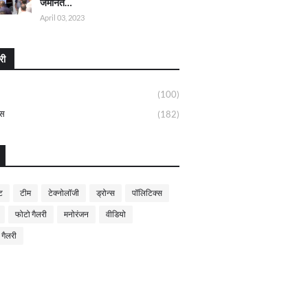
जमानत…
April 03, 2023
री
(100)
्स
(182)
ट
टीम
टेक्नोलॉजी
ड्रोन्स
पॉलिटिक्स
फोटो गैलरी
मनोरंजन
वीडियो
 गैलरी