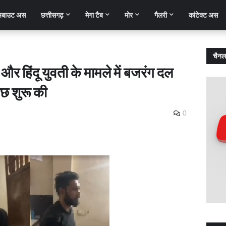
बाउट अस
छत्तीसगढ़
मेगा टैब
मोर
गैलरी
कांटेक्ट अस
चैनल
और हिंदू युवती के मामले में बजरंग दल
छ शुरू की
0