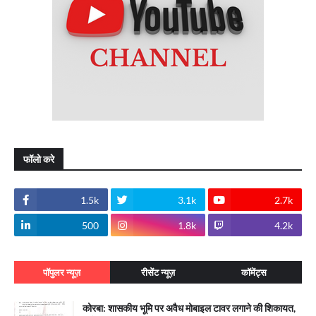
फॉलो करे
1.5k
3.1k
2.7k
500
1.8k
4.2k
पॉपुलर न्यूज़
रीसेंट न्यूज़
कॉमेंट्स
कोरबा: शासकीय भूमि पर अवैध मोबाइल टावर लगाने की शिकायत,