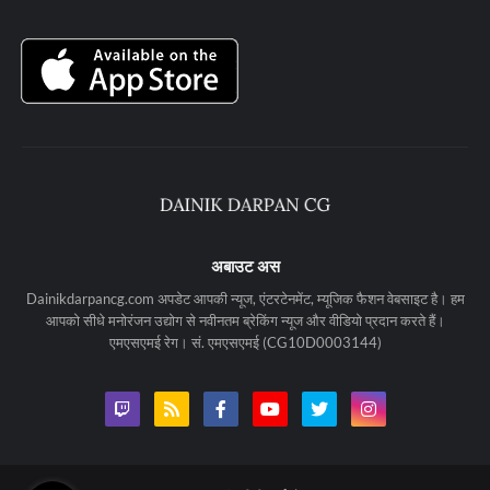
अबाउट अस
Dainikdarpancg.com अपडेट आपकी न्यूज, एंटरटेनमेंट, म्यूजिक फैशन वेबसाइट है। हम
आपको सीधे मनोरंजन उद्योग से नवीनतम ब्रेकिंग न्यूज और वीडियो प्रदान करते हैं।
एमएसएमई रेग। सं. एमएसएमई (CG10D0003144)