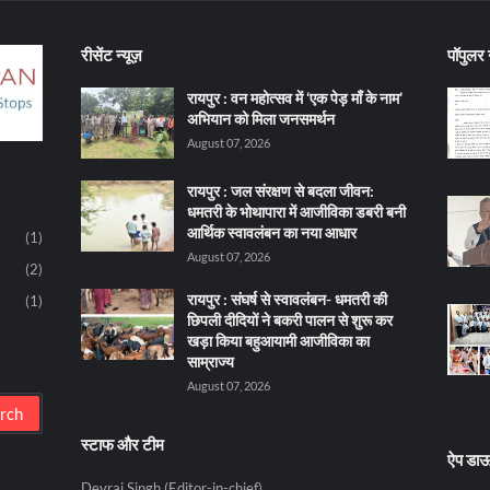
रीसेंट न्यूज़
पॉपुलर न
रायपुर : वन महोत्सव में ‘एक पेड़ माँ के नाम’
अभियान को मिला जनसमर्थन
August 07, 2026
रायपुर : जल संरक्षण से बदला जीवन:
धमतरी के भोथापारा में आजीविका डबरी बनी
आर्थिक स्वावलंबन का नया आधार
(1)
August 07, 2026
(2)
रायपुर : संघर्ष से स्वावलंबन- धमतरी की
(1)
छिपली दीदियों ने बकरी पालन से शुरू कर
खड़ा किया बहुआयामी आजीविका का
साम्राज्य
August 07, 2026
स्टाफ और टीम
ऐप डा
Devraj Singh (Editor-in-chief)