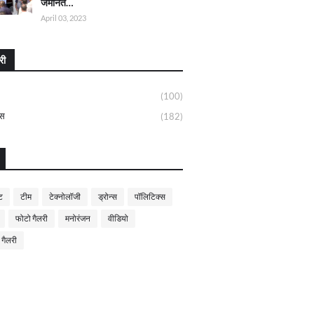
जमानत…
April 03, 2023
री
(100)
्स
(182)
ट
टीम
टेक्नोलॉजी
ड्रोन्स
पॉलिटिक्स
फोटो गैलरी
मनोरंजन
वीडियो
 गैलरी