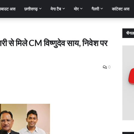
बाउट अस
छत्तीसगढ़
मेगा टैब
मोर
गैलरी
कांटेक्ट अस
चैनल
ी से मिले CM विष्णुदेव साय, निवेश पर
0