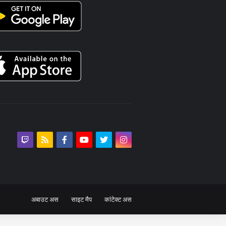
अबाउट अस
साइट मैप
कांटेक्ट अस