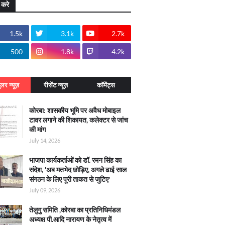
 करे
1.5k
3.1k
2.7k
500
1.8k
4.2k
ुलर न्यूज़
रीसेंट न्यूज़
कॉमेंट्स
कोरबा: शासकीय भूमि पर अवैध मोबाइल
टावर लगाने की शिकायत, कलेक्टर से जांच
की मांग
July 14, 2026
भाजपा कार्यकर्ताओं को डॉ. रमन सिंह का
संदेश, 'अब मतभेद छोड़िए, अगले ढाई साल
संगठन के लिए पूरी ताकत से जुटिए'
July 09, 2026
तेलुगु समिति ,कोरबा का प्रतिनिधिमंडल
अध्यक्ष पी.आदि नारायण के नेतृत्व में