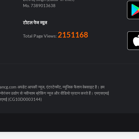
Mo. 7389013638
टोटल पेज व्यूज
2151168
Total Page Views:
cg.com अपडेट आपकी न्यूज, एंटरटेनमेंट, म्यूजिक फैशन वेबसाइट है। हम
रंजन उद्योग से नवीनतम ब्रेकिंग न्यूज और वीडियो प्रदान करते हैं। एमएसएमई
मएसएमई (CG10D0003144)