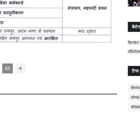
कैटेग
क्रिकेट
पॉलिटिक
टैग्स
क्रिके
फीचर्ड
वीडियो