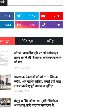
 करे
1.5k
3.1k
2.7k
500
1.8k
4.2k
ुलर न्यूज़
रीसेंट न्यूज़
कॉमेंट्स
कोरबा: शासकीय भूमि पर अवैध मोबाइल
टावर लगाने की शिकायत, कलेक्टर से जांच
की मांग
July 14, 2026
भाजपा कार्यकर्ताओं को डॉ. रमन सिंह का
संदेश, 'अब मतभेद छोड़िए, अगले ढाई साल
संगठन के लिए पूरी ताकत से जुटिए'
July 09, 2026
तेलुगु समिति ,कोरबा का प्रतिनिधिमंडल
अध्यक्ष पी.आदि नारायण के नेतृत्व में