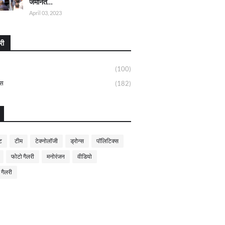
जमानत…
April 03, 2023
री
(100)
्स
(182)
ट
टीम
टेक्नोलॉजी
ड्रोन्स
पॉलिटिक्स
फोटो गैलरी
मनोरंजन
वीडियो
 गैलरी