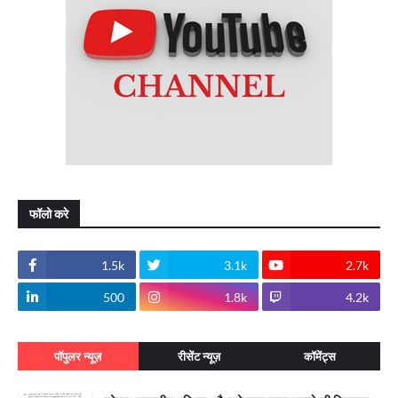
फॉलो करे
1.5k
3.1k
2.7k
500
1.8k
4.2k
पॉपुलर न्यूज़
रीसेंट न्यूज़
कॉमेंट्स