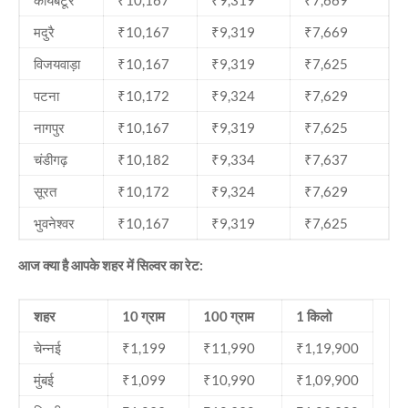
कोयंबटूर
₹10,167
₹9,319
₹7,669
मदुरै
₹10,167
₹9,319
₹7,669
विजयवाड़ा
₹10,167
₹9,319
₹7,625
पटना
₹10,172
₹9,324
₹7,629
नागपुर
₹10,167
₹9,319
₹7,625
चंडीगढ़
₹10,182
₹9,334
₹7,637
सूरत
₹10,172
₹9,324
₹7,629
भुवनेश्वर
₹10,167
₹9,319
₹7,625
आज क्या है आपके शहर में सिल्वर का रेट:
शहर
10 ग्राम
100 ग्राम
1 किलो
चेन्नई
₹1,199
₹11,990
₹1,19,900
मुंबई
₹1,099
₹10,990
₹1,09,900