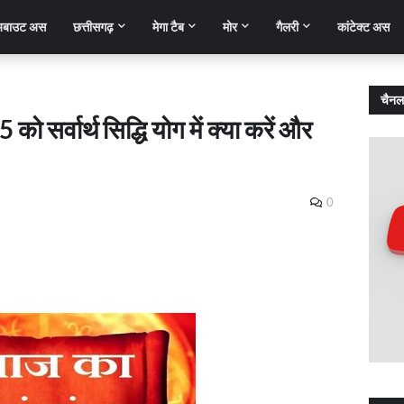
बाउट अस
छत्तीसगढ़
मेगा टैब
मोर
गैलरी
कांटेक्ट अस
चैनल
ो सर्वार्थ सिद्धि योग में क्या करें और
0