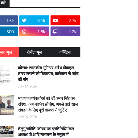
 करे
1.5k
3.1k
2.7k
500
1.8k
4.2k
ुलर न्यूज़
रीसेंट न्यूज़
कॉमेंट्स
कोरबा: शासकीय भूमि पर अवैध मोबाइल
टावर लगाने की शिकायत, कलेक्टर से जांच
की मांग
July 14, 2026
भाजपा कार्यकर्ताओं को डॉ. रमन सिंह का
संदेश, 'अब मतभेद छोड़िए, अगले ढाई साल
संगठन के लिए पूरी ताकत से जुटिए'
July 09, 2026
तेलुगु समिति ,कोरबा का प्रतिनिधिमंडल
अध्यक्ष पी.आदि नारायण के नेतृत्व में