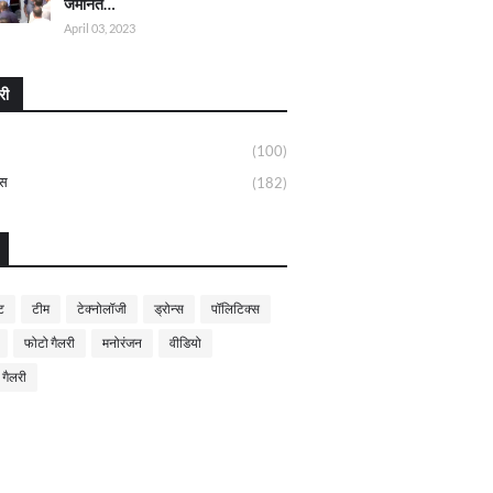
जमानत…
April 03, 2023
री
(100)
्स
(182)
ट
टीम
टेक्नोलॉजी
ड्रोन्स
पॉलिटिक्स
फोटो गैलरी
मनोरंजन
वीडियो
 गैलरी